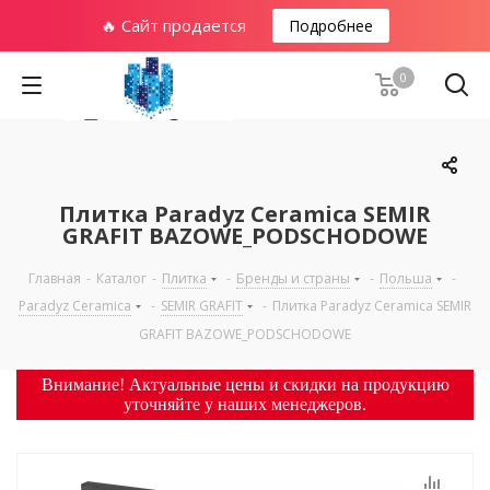
🔥 Сайт продается
Подробнее
0
Плитка Paradyz Ceramica SEMIR
GRAFIT BAZOWE_PODSCHODOWE
Главная
-
Каталог
-
Плитка
-
Бренды и страны
-
Польша
-
Paradyz Ceramica
-
SEMIR GRAFIT
-
Плитка Paradyz Ceramica SEMIR
GRAFIT BAZOWE_PODSCHODOWE
Внимание! Актуальные цены и скидки на продукцию
уточняйте у наших менеджеров.