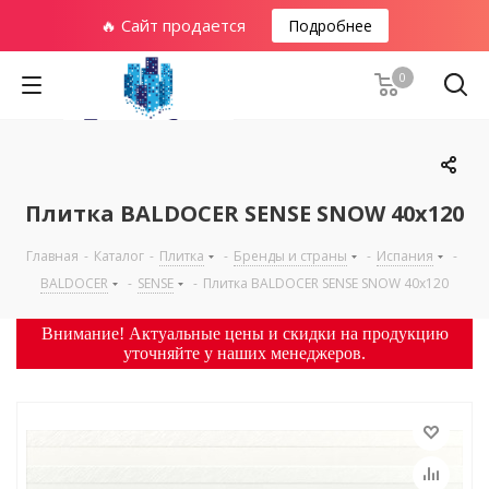
🔥 Сайт продается
Подробнее
0
Плитка BALDOCER SENSE SNOW 40х120
Главная
-
Каталог
-
Плитка
-
Бренды и страны
-
Испания
-
BALDOCER
-
SENSE
-
Плитка BALDOCER SENSE SNOW 40х120
Внимание! Актуальные цены и скидки на продукцию
уточняйте у наших менеджеров.