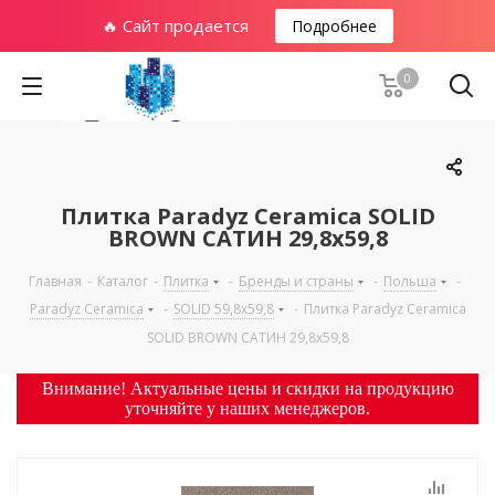
🔥 Сайт продается
Подробнее
0
Плитка Paradyz Ceramica SOLID
BROWN САТИН 29,8х59,8
Главная
-
Каталог
-
Плитка
-
Бренды и страны
-
Польша
-
Paradyz Ceramica
-
SOLID 59,8х59,8
-
Плитка Paradyz Ceramica
SOLID BROWN САТИН 29,8х59,8
Внимание! Актуальные цены и скидки на продукцию
уточняйте у наших менеджеров.