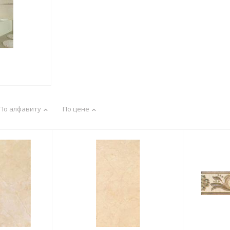
По алфавиту
По цене