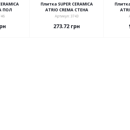
CERAMICA
Плитка SUPER CERAMICA
Плитка
A ПОЛ
ATRIO CREMA СТЕНА
ATR
746
Артикул: 3743
рн
273.72
грн