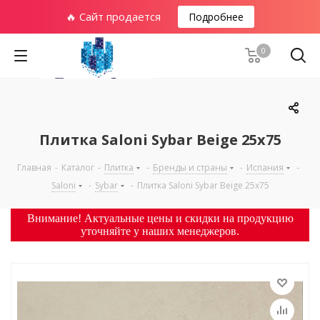
🔥 Сайт продается
Подробнее
0
Плитка Saloni Sybar Beige 25х75
Главная
-
Каталог
-
Плитка
-
Бренды и страны
-
Испания
-
Saloni
-
Sybar
-
Плитка Saloni Sybar Beige 25х75
Внимание! Актуальные цены и скидки на продукцию
уточняйте у наших менеджеров.