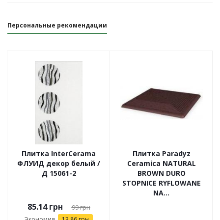
Персональные рекомендации
Плитка InterCerama
Плитка Paradyz
ФЛУИД декор белый /
Ceramica NATURAL
Д 15061-2
BROWN DURO
STOPNICE RYFLOWANE
NA...
85.14
грн
99
грн
Экономия
13.86
грн