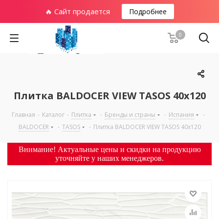
🔥 Сайт продается
Подробнее
0
Плитка BALDOCER VIEW TASOS 40х120
Главная
-
Каталог
-
Плитка
-
Бренды и страны
-
Испания
-
BALDOCER
-
TASOS
-
Плитка BALDOCER VIEW TASOS 40х120
Внимание! Актуальные цены и скидки на продукцию
уточняйте у наших менеджеров.