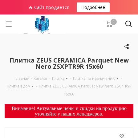
🔥 Сайт продается
Подробнее
0
Плитка ZEUS CERAMICA Parquet New
Nero ZSXPTR9R 15x60
Главная
-
Каталог
-
Плитка
-
Плитка по назначению
-
Плитка в дом
-
Плитка ZEUS CERAMICA Parquet New Nero ZSXPTR9R
15x60
Внимание! Актуальные цены и скидки на продукцию
уточняйте у наших менеджеров.