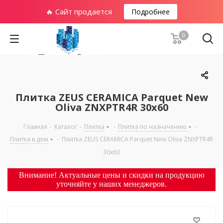
🔥 Сайт продается
Подробнее
0
Плитка ZEUS CERAMICA Parquet New
Oliva ZNXPTR4R 30x60
Главная
-
Каталог
-
Плитка
-
Плитка по назначению
-
Плитка в дом
-
Плитка ZEUS CERAMICA Parquet New Oliva ZNXPTR4R
30x60
Внимание! Актуальные цены и скидки на продукцию
уточняйте у наших менеджеров.