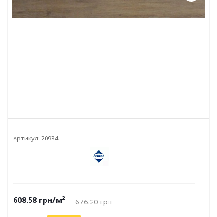
Артикул:
20934
608.58
грн
/м²
676.20
грн