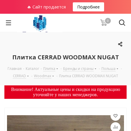
🔥 Сайт продается
Подробнее
0
Плитка CERRAD WOODMAX NUGAT
Главная
-
Каталог
-
Плитка
-
Бренды и страны
-
Польша
-
CERRAD
-
Woodmax
-
Плитка CERRAD WOODMAX NUGAT
Внимание! Актуальные цены и скидки на продукцию
уточняйте у наших менеджеров.