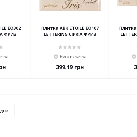
ILE EO302
Плитка ABK ETOILE EO107
Плитка 
A ФРИЗ
LETTERING CIPRIA ФРИЗ
LETTER
личии
Нет в наличии
рн
399.19
грн
3
ндов