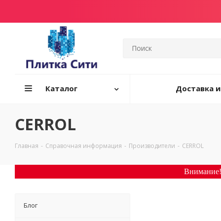
Каталог
Доставка и
CERROL
Главная
-
Справочная информация
-
Производители
-
CERROL
Внимание!
Блог