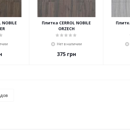
 NOBILE
Плитка CERROL NOBILE
Плитк
ER
ORZECH
личии
Нет в наличии
н
375
грн
ндов