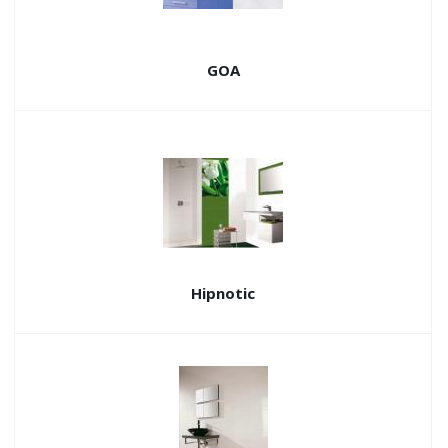
GOA
Hipnotic