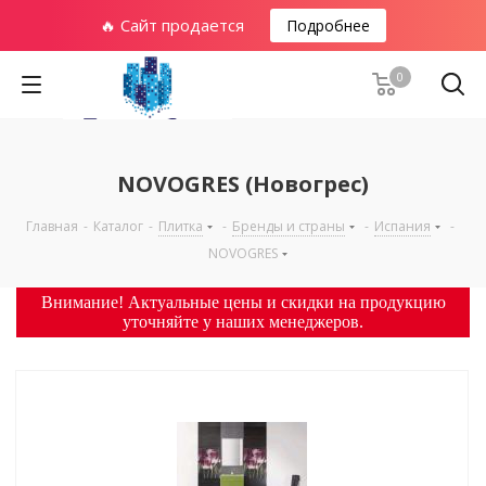
🔥 Сайт продается
Подробнее
0
NOVOGRES (Новогрес)
Главная
-
Каталог
-
Плитка
-
Бренды и страны
-
Испания
-
NOVOGRES
Внимание! Актуальные цены и скидки на продукцию
уточняйте у наших менеджеров.