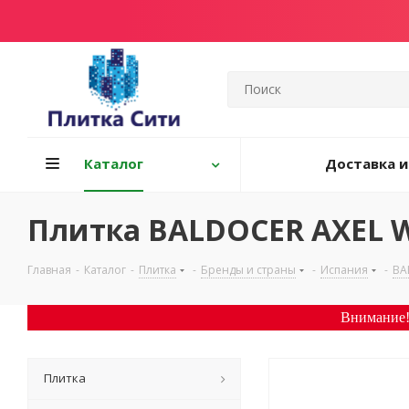
Каталог
Доставка и
Плитка BALDOCER AXEL W
Главная
-
Каталог
-
Плитка
-
Бренды и страны
-
Испания
-
BA
Внимание!
Плитка