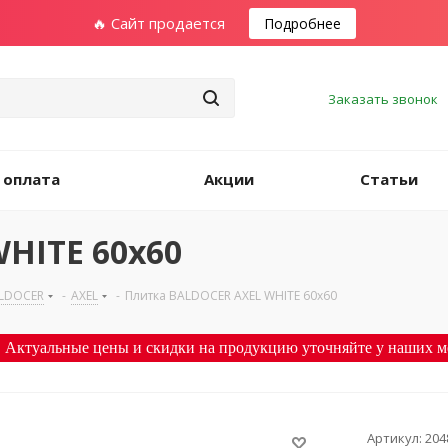
🔥 Сайт продается
Подробнее
Заказать звонок
 оплата
Акции
Статьи
HITE 60х60
LDOCER
-
AXEL
-
Плитка BALDOCER AXEL WHITE 60х60
 Актуальные цены и скидки на продукцию уточняйте у наших м
Артикул:
204