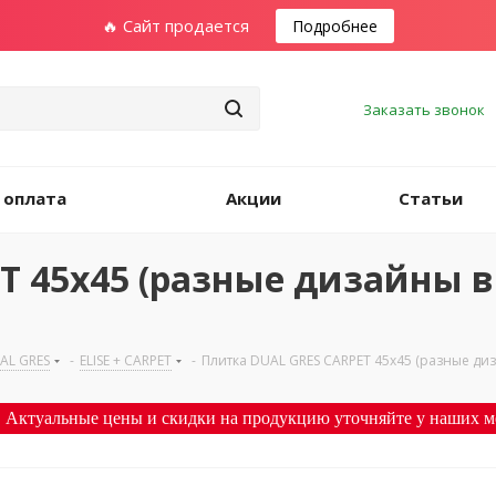
🔥 Сайт продается
Подробнее
Заказать звонок
 оплата
Акции
Статьи
T 45х45 (разные дизайны в
AL GRES
-
ELISE + CARPET
-
Плитка DUAL GRES CARPET 45х45 (разные ди
 Актуальные цены и скидки на продукцию уточняйте у наших м