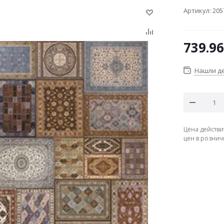
Артикул:
205
739.96
Нашли д
Цена действи
цен в рознич