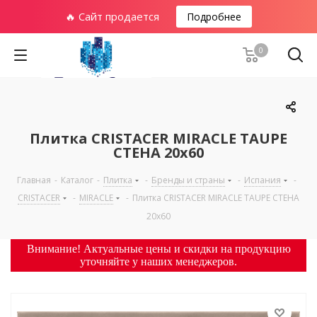
🔥 Сайт продается
Подробнее
0
Плитка CRISTACER MIRACLE TAUPE
СТЕНА 20х60
Главная
-
Каталог
-
Плитка
-
Бренды и страны
-
Испания
-
CRISTACER
-
MIRACLE
-
Плитка CRISTACER MIRACLE TAUPE СТЕНА
20х60
Внимание! Актуальные цены и скидки на продукцию
уточняйте у наших менеджеров.