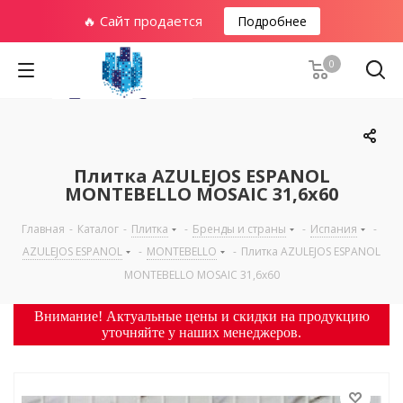
🔥 Сайт продается
Подробнее
0
Плитка AZULEJOS ESPANOL
MONTEBELLO MOSAIC 31,6х60
Главная
-
Каталог
-
Плитка
-
Бренды и страны
-
Испания
-
AZULEJOS ESPANOL
-
MONTEBELLO
-
Плитка AZULEJOS ESPANOL
MONTEBELLO MOSAIC 31,6х60
Внимание! Актуальные цены и скидки на продукцию
уточняйте у наших менеджеров.