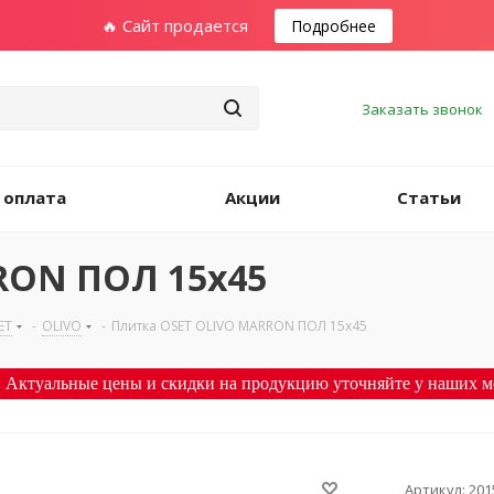
🔥 Сайт продается
Подробнее
Заказать звонок
 оплата
Акции
Статьи
RON ПОЛ 15х45
ET
-
OLIVO
-
Плитка OSET OLIVO MARRON ПОЛ 15х45
 Актуальные цены и скидки на продукцию уточняйте у наших м
Артикул:
201