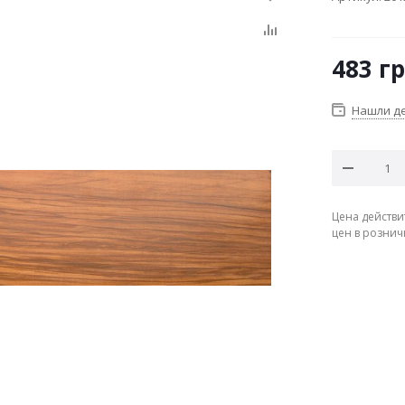
483
гр
Нашли д
Цена действи
цен в рознич